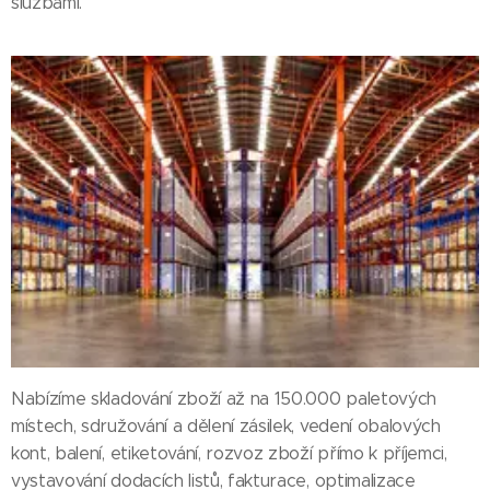
službami.
Nabízíme skladování zboží až na 150.000 paletových
místech, sdružování a dělení zásilek, vedení obalových
kont, balení, etiketování, rozvoz zboží přímo k příjemci,
vystavování dodacích listů, fakturace, optimalizace